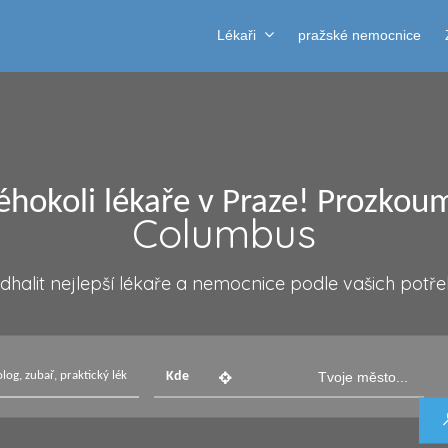
Lékaři
pražské nemocnice
réhokoli lékaře v Praze! Prozkou
Columbus
halit nejlepší lékaře a nemocnice podle vašich potře
Kde
Tvoje město...