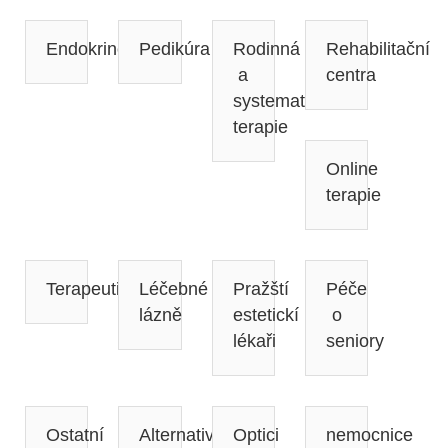
Endokrinolog
Pedikúra
Rodinná
Rehabilitační
a
centra
systematická
terapie
Online
terapie
Terapeuti
Léčebné
Pražští
Péče
lázně
estetickí
o
lékaři
seniory
Ostatní
Alternativní
Optici
nemocnice