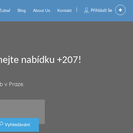
Zubař
Blog
About Us
Kontakt
Přihlásit Se
mejte nabídku +207!
b v Praze.