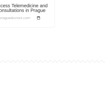
cess Telemedicine and
onsultations in Prague
praguedoctors.com