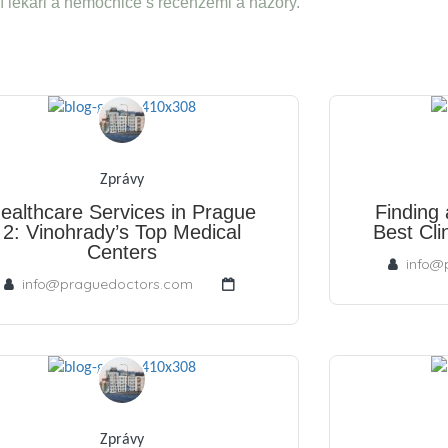
í lékaři a nemocnice s recenzemi a názory.
Zprávy
ealthcare Services in Prague
Finding 
2: Vinohrady’s Top Medical
Best Cli
Centers
info@
info@praguedoctors.com
Zprávy