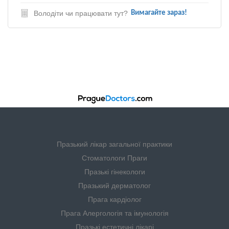
Володіти чи працювати тут?
Вимагайте зараз!
Празький лікар загальної практики
Стоматологи Праги
Празькі гінекологи
Празький дерматолог
Прага кардіолог
Прага Алергологія та імунологія
Празькі естетичні лікарі