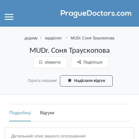
додому
кардіолог
MUDr. Соня Траускопова
MUDr. Соня Траускопова
зберегти
Поділіться
Оцініть першим!
Надіслати відгук
Подробиці
Відгуки
Детальний опис вашого оголошення